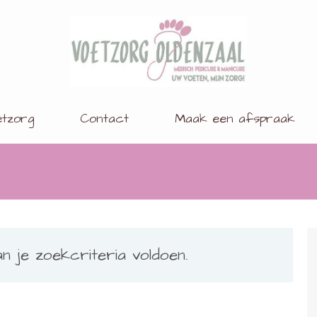
Medisch pedicure Simone &
Uw voeten, mijn zorg!
Oncologisch VoetzorgVerlener
tzorg
Contact
Maak een afspraak
 je zoekcriteria voldoen.