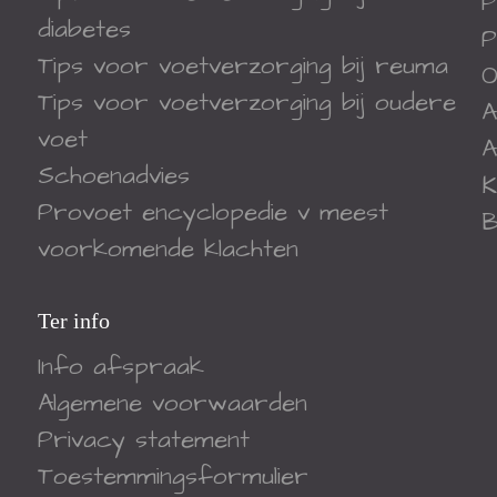
P
diabetes
P
Tips voor voetverzorging bij reuma
O
Tips voor voetverzorging bij oudere
A
voet
A
Schoenadvies
K
Provoet encyclopedie v meest
B
voorkomende klachten
Ter info
Info afspraak
Algemene voorwaarden
Privacy statement
Toestemmingsformulier