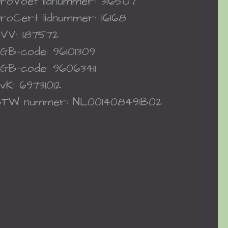
roVoet
lidnummer: 316507
roCert
lidnummer: 16168
VV: 187572
GB-code: 96101309
GB-code: 96063411
vK: 69731012
TW nummer: NL001408491B02