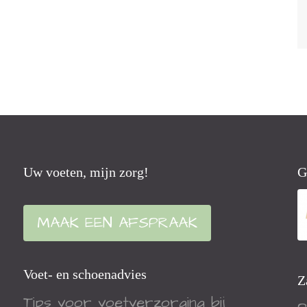
Uw voeten, mijn zorg!
G
MAAK EEN AFSPRAAK
Voet- en schoenadvies
Z
Tips voor voetverzorging bij