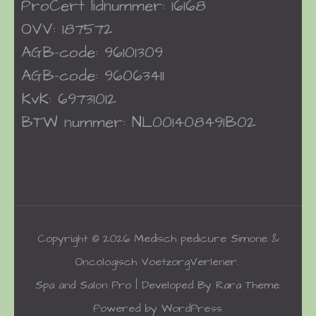
ProCert
lidnummer: 16168
OVV: 187572
AGB-code: 96101309
AGB-code: 96063411
KvK: 69731012
BTW nummer: NL001408491B02
Copyright © 2026
Medisch pedicure Simone &
Oncologisch VoetzorgVerlener
.
Spa and Salon Pro | Developed By
Rara Theme
.
Powered by
WordPress
.