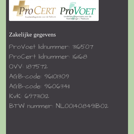
Zakelijke gegevens
ProVoet
lidnummer: 316507
ProCert
lidnummer: 16168
OVV: 187572
AGB-code: 96101309
AGB-code: 96063411
KvK: 69731012
BTW nummer: NL001408491B02