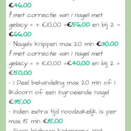
€
46,00
!! met correctie van 1 nagel met
gelacy
= + €10,00 =
€
56,00
en bij 2 =
€
66,00
– Nagels knippen max 20 min
€
30,00
!! met correctie van 1 nagel met
gelacy
= + €10,00 =
€
40,00
en bij 2 =
€
50,00
– 1 Deel behandeling max 20 min of 1
likdoorn of een ingroeiende nagel
€
35,00
– Indien extra tijd noodzakelijk is per
max 15 min
€
15,00
– Eigen bijdrage ketenzorg, niet