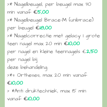
>* Nagelbeugel, per beugel max 30
min vanaf
€
5,00
>* Nagelbeugel Brace-M (unibrace)
per beugel
€
18,00
>* Nagelcorrectie met gelacy 1 grote
teen nagel max 20 min
€
10,00
per nagel en kleine teennagels €
2,50
per nagel bij
deze behandeling.
>*+ Ortheses, max 20 min vanaf
€
10,00
> *Anti druktechniek, max 15 min
vanaf
€
10,00