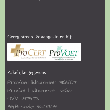
Geregistreerd & aangesloten bij:
Zakelijke gegevens
ProVoet
lidnummer: 316507
ProCert
lidnummer: 16168
OVV: 187572
AGB-code: 96101309