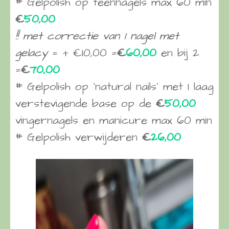
# Gelpolish op teennagels max 60 min
€
50,00
!! met correctie van 1 nagel met
gelacy
= + €10,00 =
€
60,00
en bij 2
=
€
70,00
# Gelpolish op ‘natural nails’ met 1 laag
verstevigende base op de
€
50,00
vingernagels en manicure max 60 min
# Gelpolish verwijderen
€
26,00