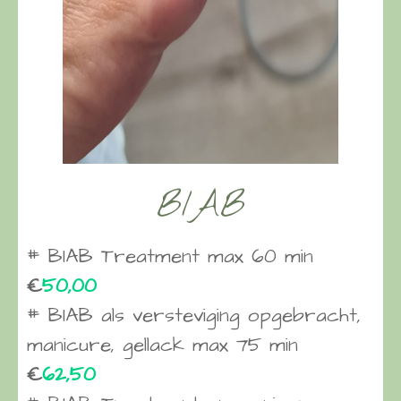
BIAB
# BIAB Treatment max 60 min
€
50,00
# BIAB als versteviging opgebracht,
manicure, gellack max 75 min
€
62,50