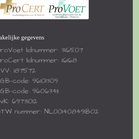
akelijke gegevens
roVoet
lidnummer: 316507
roCert
lidnummer: 16168
VV: 187572
GB-code: 96101309
GB-code: 96063411
vK: 69731012
TW nummer: NL001408491B02