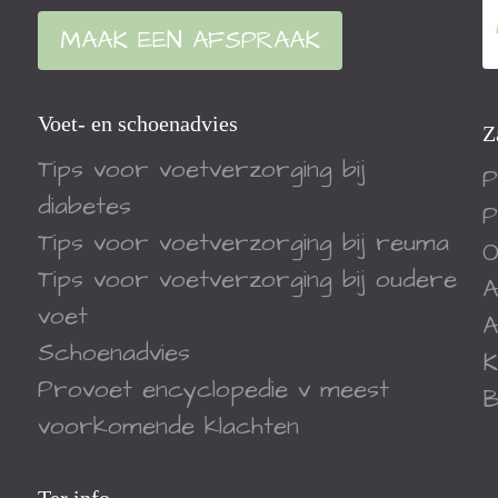
MAAK EEN AFSPRAAK
Voet- en schoenadvies
Z
Tips voor voetverzorging bij
P
diabetes
P
Tips voor voetverzorging bij reuma
O
Tips voor voetverzorging bij oudere
A
voet
A
Schoenadvies
K
Provoet encyclopedie v meest
B
voorkomende klachten