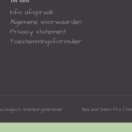
Ter info
Info afspraak
Algemene voorwaarden
Privacy statement
Toestemmingsformulier
ncologisch VoetzorgVerlener
.
Spa and Salon Pro | D
WordPress Appliance
- Powered by
TurnKey Linux