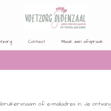
Medisch pedicure Simone &
Uw voeten, mijn zorg!
Oncologisch VoetzorgVerlener
tzorg
Contact
Maak een afspraak
uikersnaam of e-mailadres in. Je ontvangt 